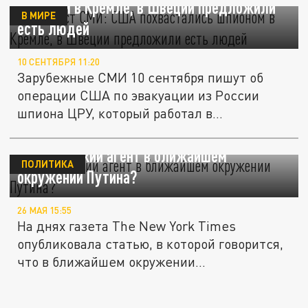
шпионом в Кремле, в Швеции предложили
В МИРЕ
есть людей
10 СЕНТЯБРЯ 11:20
Зарубежные СМИ 10 сентября пишут об
операции США по эвакуации из России
шпиона ЦРУ, который работал в...
Американский агент в ближайшем
ПОЛИТИКА
окружении Путина?
26 МАЯ 15:55
На днях газета The New York Times
опубликовала статью, в которой говорится,
что в ближайшем окружении...