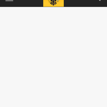
115093, г. Москва, переулок Партийный,
д.1, к.57, стр.3, эт.1, пом.I, ком.45