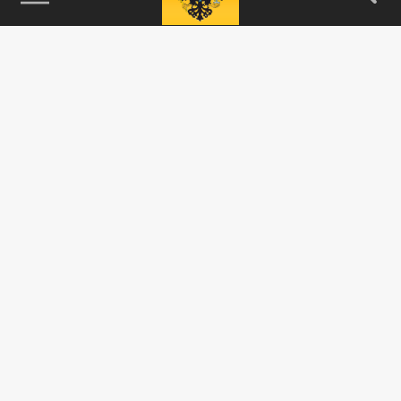
115093, г. Москва, переулок Партийный,
д.1, к.57, стр.3, эт.1, пом.I, ком.45