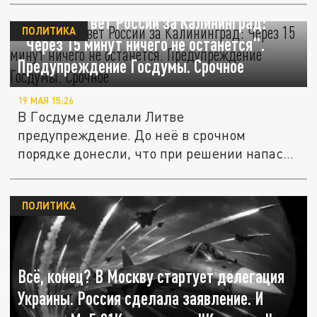
Жёсткий ответ России за Калининград:
ПОЛИТИКА
"Через 15 минут ничего не останется".
Предупреждение Госдумы. Срочное
19 МАЯ 15:26
В Госдуме сделали Литве
предупреждение. До неё в срочном
порядке донесли, что при решении напасть
на...
ПОЛИТИКА
Всё, конец? В Москву стартует делегация
Украины. Россия сделала заявление. И