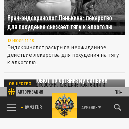
Врач-эндокринолог Ленькина: лекарство
для похудения снижает тягу к алкоголю
18 ИЮЛЯ 11:18
Эндокринолог раскрыла неожиданное
действие лекарства для похудения на тягу
к алкоголю.
Нарколог Рудковский: сладкие коктейли и
энергетики бьют по организму сильнее
ОБЩЕСТВО
водки
18+
АВТОРИЗАЦИЯ
13 ИЮЛЯ 22:56
85.64 BRENT
АРМЕНИЯ
Эксперт предупредил, что иллюзия
контроля и приятный вкус делают
слабоалкогольные напитки скрытой