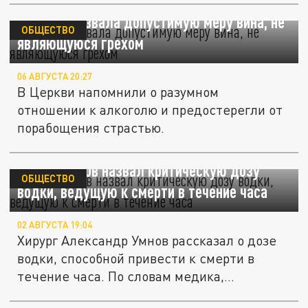
Церковь назвала допустимую меру вина, не
ОБЩЕСТВО
являющуюся грехом
06 АВГУСТА 20:27
В Церкви напомнили о разумном
отношении к алкоголю и предостерегли от
порабощения страстью.
Хирург Умнов назвал критическую дозу
ОБЩЕСТВО
водки, ведущую к смерти в течение часа
02 АВГУСТА 19:04
Хирург Александр Умнов рассказал о дозе
водки, способной привести к смерти в
течение часа. По словам медика,...
Жидкое оружие: эксперт Иванников