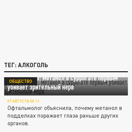
ТЕГ: АЛКОГОЛЬ
Врач Козина: метанол в суррогате первым
ОБЩЕСТВО
убивает зрительный нерв
07 АВГУСТА 00:11
Офтальмолог объяснила, почему метанол в
подделках поражает глаза раньше других
органов.