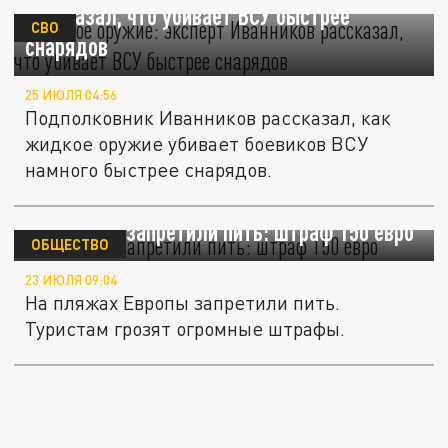
рассказал, что убивает ВСУ быстрее
СВО
снарядов
25 ИЮЛЯ 04:56
Подполковник Иванников рассказал, как
жидкое оружие убивает боевиков ВСУ
намного быстрее снарядов.
На пляжах запретили пить: штраф 150 евро
ОБЩЕСТВО
23 ИЮЛЯ 09:04
На пляжах Европы запретили пить.
Туристам грозят огромные штрафы.