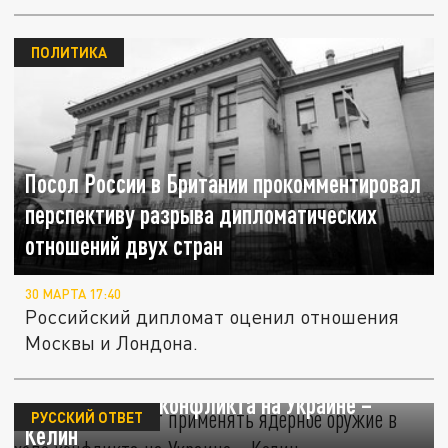
ПОЛИТИКА
Посол России в Британии прокомментировал
перспективу разрыва дипломатических
отношений двух стран
30 МАРТА 17:40
Российский дипломат оценил отношения
Москвы и Лондона.
Россия не станет применять ядерное
оружие в ходе конфликта на Украине –
РУССКИЙ ОТВЕТ
Келин