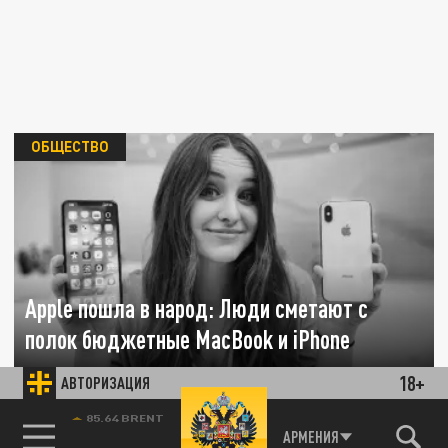
ОБЩЕСТВО
Apple пошла в народ: Люди сметают с
полок бюджетные MacBook и iPhone
18+
АВТОРИЗАЦИЯ
15 ИЮНЯ 10:03
Новые модели оказались вдвое дешевле
85.64 BRENT
среднего чека по рынку, а китайские
АРМЕНИЯ