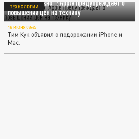
"Это неизбежно": Apple предупреждает о
ТЕХНОЛОГИИ
повышении цен на технику
18 ИЮНЯ 08:45
Тим Кук объявил о подорожании iPhone и
Mac.