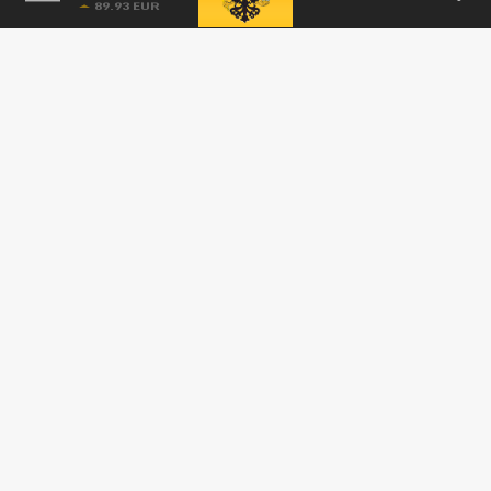
конкуренты вынуждены догонять.
ТЕХНОЛОГИИ
Новый тренд Apple: специально усложняют
распаковку и делают её ритуалом
13 МАЯ 10:44
Специалисты компании BGR изучили
причины, по которым распаковка
продукции Apple занимает много времени,
и...