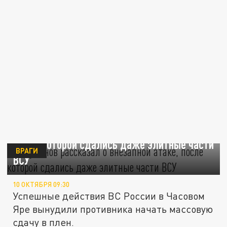
Алаудинов рассказал о внезапной атаке,
после которой сдались даже элитные части
ВРАГИ
ВСУ
10 ОКТЯБРЯ 09:30
Успешные действия ВС России в Часовом
Яре вынудили противника начать массовую
сдачу в плен.