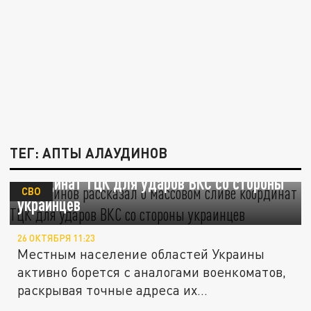
ТЕГ: АПТЫ АЛАУДИНОВ
Алаудинов рассказал о массовом сливе
координат ТЦК для ударов ВКС со стороны
СВО
украинцев
26 ОКТЯБРЯ 11:23
Местным население областей Украины
активно борется с аналогами военкоматов,
раскрывая точные адреса их...