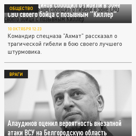
Апты Алаудинов сообщил о гибели в зоне
ОБЩЕСТВО
СВО своего бойца с позывным "Киллер"
10 ОКТЯБРЯ 12:23
Командир спецназа "Ахмат" рассказал о
трагической гибели в бою своего лучшего
штурмовика.
ВРАГИ
Алаудинов оценил вероятность внезапной
атаки ВСУ на Белгородскую область