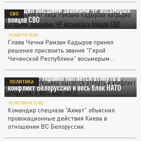
Алаудинов от лица Рамзана Кадырова
наградил высшими званиями ЧР восьмерых
СВО
бойцов СВО
16 МАРТА 18:00
Глава Чечни Рамзан Кадыров принял
решение присвоить звания "Герой
Чеченской Республики" восьмерым
командирам...
Алаудинов: Украина пытается втянуть в
ПОЛИТИКА
конфликт Белоруссию и весь блок НАТО
10 ОКТЯБРЯ 13:00
Командир спецназа "Ахмат" объяснил
провокационные действия Киева в
отношении ВС Белоруссии.