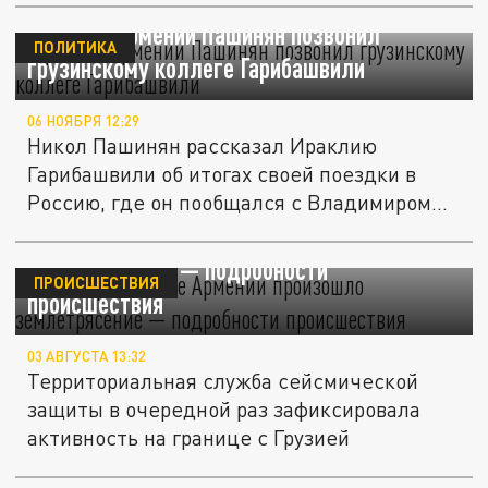
Премьер Армении Пашинян позвонил
ПОЛИТИКА
грузинскому коллеге Гарибашвили
06 НОЯБРЯ 12:29
Никол Пашинян рассказал Ираклию
Гарибашвили об итогах своей поездки в
Россию, где он пообщался с Владимиром...
На северо-востоке Армении произошло
землетрясение — подробности
ПРОИСШЕСТВИЯ
происшествия
03 АВГУСТА 13:32
Территориальная служба сейсмической
защиты в очередной раз зафиксировала
активность на границе с Грузией
МИД Армении выразил соболезнования