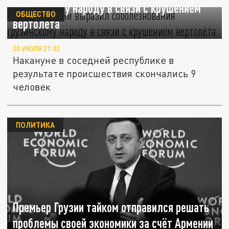
грузинскому народу в связи с крушением
ОБЩЕСТВО
вертолёта
30 ИЮЛЯ 21:32
Накануне в соседней республике в
результате происшествия скончались 9
человек
ПОЛИТИКА
Премьер Грузии тайком отправился решать
проблемы своей экономики за счёт Армении