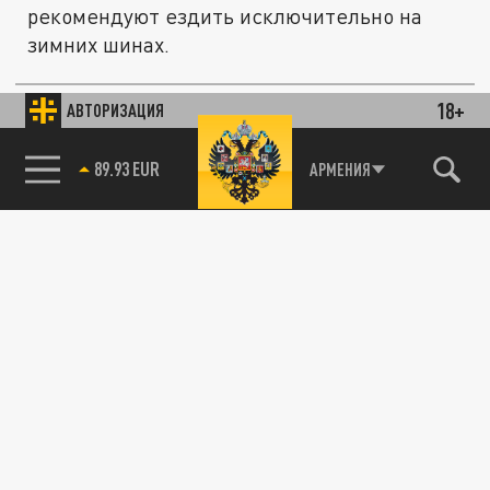
рекомендуют ездить исключительно на
зимних шинах.
18+
АВТОРИЗАЦИЯ
ПРОИСШЕСТВИЯ
85.64 BRENT
АРМЕНИЯ
Будто по графику: Выходные вновь
начались с несильного землетрясения на
границе Армении и Грузии
25 ДЕКАБРЯ 09:00
О стихийном явлении сообщило МЧС
Армении.