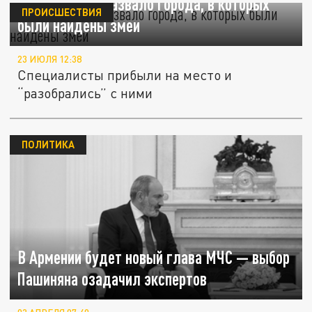
МЧС Армении назвало города, в которых
ПРОИСШЕСТВИЯ
были найдены змеи
23 ИЮЛЯ 12:38
Специалисты прибыли на место и
“разобрались” с ними
ПОЛИТИКА
В Армении будет новый глава МЧС — выбор
Пашиняна озадачил экспертов