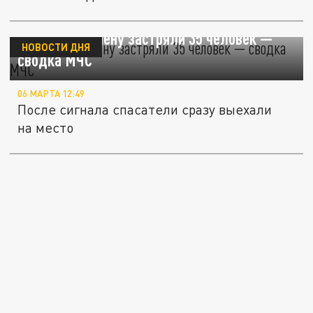
В снежном плену застряли 35 человек —
НОВОСТИ ДНЯ
сводка МЧС
06 МАРТА 12:49
После сигнала спасатели сразу выехали
на место