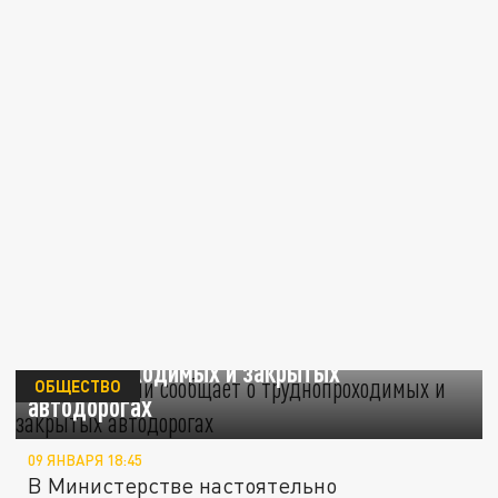
МЧС Армении сообщает о
труднопроходимых и закрытых
ОБЩЕСТВО
автодорогах
09 ЯНВАРЯ 18:45
В Министерстве настоятельно