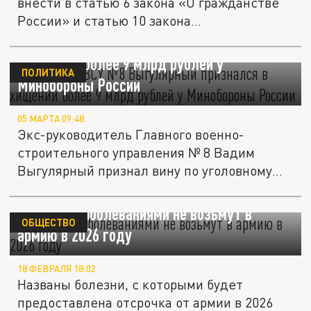
внести в статью 6 закона «О гражданстве
России» и статью 10 закона...
Экс-глава ГВСУ №8 Выгулярный признался
в хищении более 9 млрд рублей у
ПОЛИТИКА
Минобороны России
05 МАРТА 09:48
Экс-руководитель Главного военно-
строительного управления № 8 Вадим
Выгулярный признал вину по уголовному
делу...
С какими заболеваниями не возьмут в
ОБЩЕСТВО
армию в 2026 году
18 ФЕВРАЛЯ 18:02
Названы болезни, с которыми будет
предоставлена отсрочка от армии в 2026