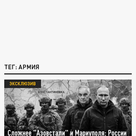
ТЕГ: АРМИЯ
ЭКСКЛЮЗИВ
Сложнее "Азовстали" и Мариуполя: России