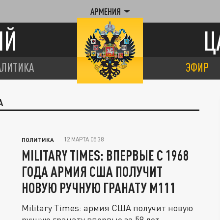
АРМЕНИЯ
ИЙ
Ц
АЛИТИКА
ЭФИР
А
12 МАРТА 05:38
ПОЛИТИКА
MILITARY TIMES: ВПЕРВЫЕ С 1968
ГОДА АРМИЯ США ПОЛУЧИТ
НОВУЮ РУЧНУЮ ГРАНАТУ M111
Military Times: армия США получит новую
ручную гранату впервые за 58 лет.