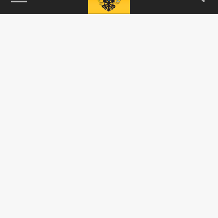
115093, г. Москва, переулок Партийный,
д.1, к.57, стр.3, эт.1, пом.I, ком.45