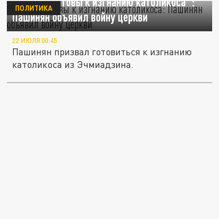
"Будьте готовы к изгнанию католикоса":
ПОЛИТИКА
Пашинян объявил войну церкви
22 ИЮЛЯ 00:45
Пашинян призвал готовиться к изгнанию
католикоса из Эчмиадзина.