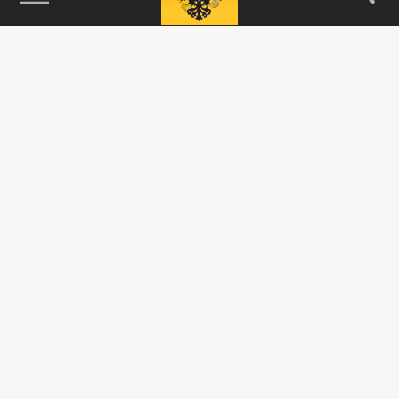
115093, г. Москва, переулок Партийный,
д.1, к.57, стр.3, эт.1, пом.I, ком.45