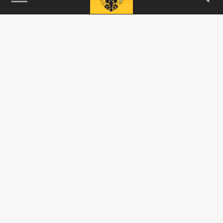
115093, г. Москва, переулок Партийный,
д.1, к.57, стр.3, эт.1, пом.I, ком.45