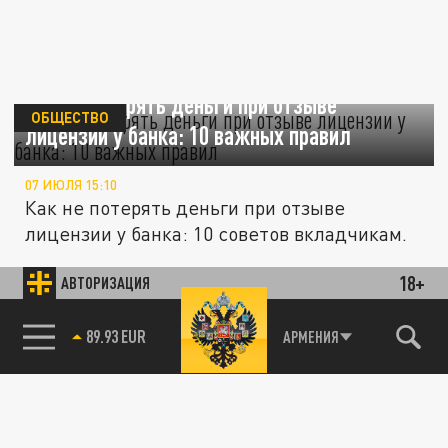
Как не потерять деньги при отзыве
ОБЩЕСТВО
лицензии у банка: 10 важных правил
07 ИЮЛЯ 15:10
Как не потерять деньги при отзыве
лицензии у банка: 10 советов вкладчикам.
18+
АВТОРИЗАЦИЯ
Как не потерять деньги в банке: 10 советов
ПОЛИТИКА
от юриста по вкладам
85.64 BRENT
АРМЕНИЯ
07 ИЮЛЯ 13:01
Число банков в России за 10 лет
сократилось более чем вдвое, и риск