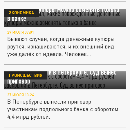
Юрист раскрыл, какие повреждённые
денежные купюры можно обменять только
ЭКОНОМИКА
в банке
29 ИЮЛЯ 07:01
Бывают случаи, когда денежные купюры
рвутся, изнашиваются, и их внешний вид
уже далёк от идеала. Человек...
Подпольный банк с оборотом 4,4 млрд
рублей раскрыли в Петербурге. Суд вынес
ПРОИСШЕСТВИЯ
приговор
27 ИЮЛЯ 13:24
В Петербурге вынесли приговор
участникам подпольного банка с оборотом
4,4 млрд рублей.