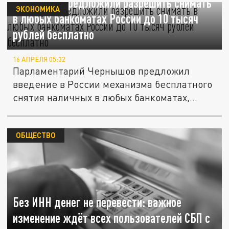
В Госдуме предложили разрешить снимать
ЭКОНОМИКА
в любых банкоматах России до 10 тысяч
рублей бесплатно
16 АПРЕЛЯ 05:32
Парламентарий Чернышов предложил
введение в России механизма бесплатного
снятия наличных в любых банкоматах,...
ОБЩЕСТВО
Без ИНН денег не перевести: важное
изменение ждёт всех пользователей СБП с