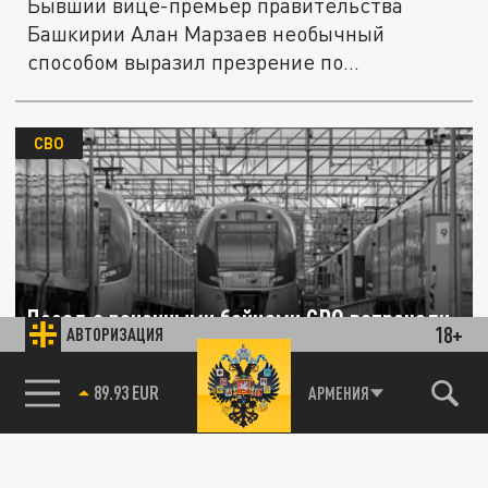
Бывший вице-премьер правительства
Башкирии Алан Марзаев необычный
способом выразил презрение по
отношению к...
СВО
Поезд с раненными бойцами СВО встречали
18+
АВТОРИЗАЦИЯ
сотни жителей Башкирии и Волгограда
85.64 BRENT
АРМЕНИЯ
18 НОЯБРЯ 22:18
В городе Стерлитамак (Республика
Башкортостан) прибыл поезд с
военнослужащими, получившими ранения в