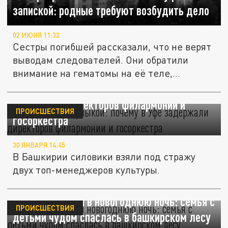
запиской: родные требуют возбудить дело
02 ИЮНЯ 11:32
Сестры погибшей рассказали, что не верят
выводам следователей. Они обратили
внимание на гематомы на её теле,...
Махинации с музыкой: почему в Уфе
задержали директоров филармонии и
ПРОИСШЕСТВИЯ
госоркестра
30 ЯНВАРЯ 14:45
В Башкирии силовики взяли под стражу
двух топ-менеджеров культуры.
Заблудившиеся в новогоднюю ночь: семья с
ПРОИСШЕСТВИЯ
детьми чудом спаслась в башкирском лесу