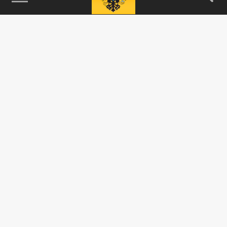
115093, г. Москва, переулок Партийный,
д.1, к.57, стр.3, эт.1, пом.I, ком.45