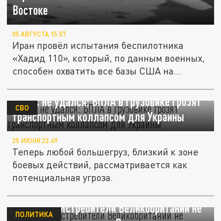
Востоке
05 АВГУСТА 15:57
Иран провёл испытания беспилотника
«Хадид 110», который, по данным военных,
способен охватить все базы США на...
Фокус не удался: БПЛА в грузовике грозят
СВО
транспортным коллапсом для Украины
25 ИЮНЯ 22:49
Теперь любой большегруз, близкий к зоне
боевых действий, рассматривается как
потенциальная угроза.
Sky News: Истребители Великобритании не
ПОЛИТИКА