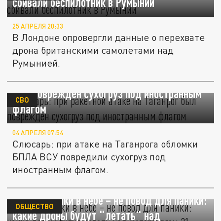
сбивали беспилотник в Румынии
25 АПРЕЛЯ 20:33
В Лондоне опровергли данные о перехвате
дрона британскими самолетами над
Румынией.
Слюсарь: при ракетной атаке на Таганрог
был поврежден сухогруз под иностранным
СВО
флагом
04 АПРЕЛЯ 07:54
Слюсарь: при атаке на Таганрога обломки
БПЛА ВСУ повредили сухогруз под
иностранным флагом.
Беспилотники в небе – не повод для паники:
ОБЩЕСТВО
какие дроны будут "летать" над