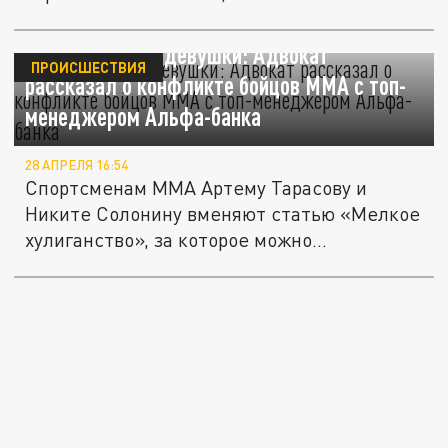
Все началось с девушки: Адвокат
ПРОИСШЕСТВИЯ
рассказал о конфликте бойцов ММА с топ-
менеджером Альфа-банка
28 АПРЕЛЯ 16:54
Спортсменам ММА Артему Тарасову и
Никите Солонину вменяют статью «Мелкое
хулиганство», за которое можно...