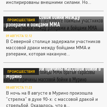
инспирированы внешними силами. Но
усилия этих...
"Бытовая драма": в Петербурге поймали
участников массовой бойни между
ПРОИСШЕСТВИЯ
рэперами и бойцами ММА
09 АВГУСТА 12:12
В Северной столице задержали участников
массовой драки между бойцами ММА и
рэперами, которая накануне...
По заветам 90-х: бойцы ММА братья
Тарасовы назвали причины массовой бойни в
ПРОИСШЕСТВИЯ
Мурино
08 АВГУСТА 11:23
В ночь на 8 августе в Мурино произошла
"стрелка" в духе 90-х: с массовой дракой и
стрельбой. Оказалось, что в...