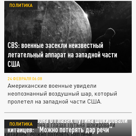
ПОЛИТИКА
CBS: военные засекли неизвестный
летательный аппарат на западной части
США
24 ФЕВРАЛЯ 06:08
Американские военные увидели
неопознанный воздушный шар, который
пролетел на западной части США.
Слова Макрона о глазах Путина шокировали
ПОЛИТИКА
китайцев: "Можно потерять дар речи"