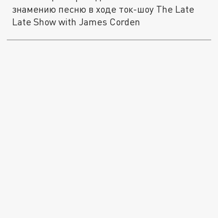
знамению песню в ходе ток-шоу The Late
Late Show with James Corden