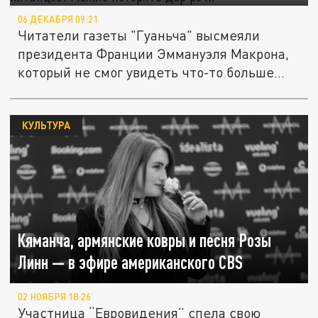
06 ДЕКАБРЯ 09:21
Читатели газеты "Гуаньча" высмеяли
президента Франции Эммануэля Макрона,
который не смог увидеть что-то больше...
КУЛЬТУРА
Кяманча, армянские ковры и песня Розы
Линн — в эфире американского CBS
02 НОЯБРЯ 18:26
Участница “Евровидения” спела свою