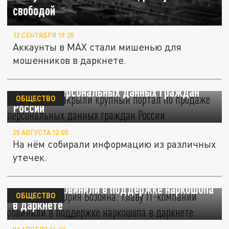
свободой
12 СЕНТЯБРЯ 19:35
Аккаунты в MAX стали мишенью для
мошенников в даркнете.
Силовики накрыли крупный портал по
продаже персональных данных граждан
ОБЩЕСТВО
России
25 АВГУСТА 12:05
На нём собирали информацию из различных
утечек.
Биография Юрия Бозояна: главу IT-
компании обвинили в поддержке наркошопа
ОБЩЕСТВО
в даркнете