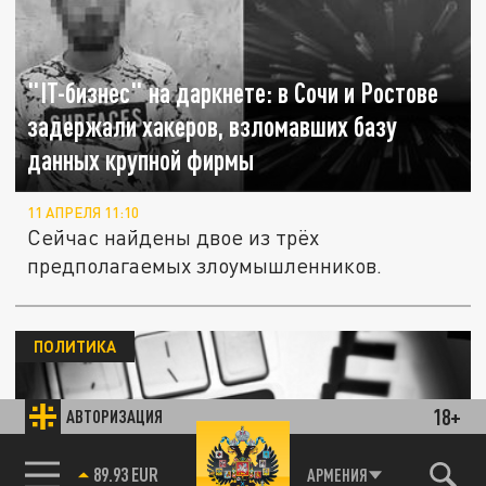
"IT-бизнес" на даркнете: в Сочи и Ростове
задержали хакеров, взломавших базу
данных крупной фирмы
11 АПРЕЛЯ 11:10
Сейчас найдены двое из трёх
предполагаемых злоумышленников.
ПОЛИТИКА
18+
АВТОРИЗАЦИЯ
85.64 BRENT
АРМЕНИЯ