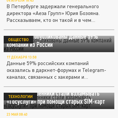
04 АПРЕЛЯ 16:43
В Петербурге задержали генерального
директора «Аеза Групп» Юрия Бозояна.
Рассказываем, кто он такой и в чем...
В даркнете опубликованы данные 59%
ОБЩЕСТВО
компаний из России
17 ДЕКАБРЯ 13:58
Данные 59% российских компаний
оказались в даркнет-форумах и Telegram-
каналах, связанных с хакерами и...
В России мошенники стали взламывать
ТЕХНОЛОГИИ
«Госуслуги» при помощи старых SIM-карт
23 МАЯ 08:40