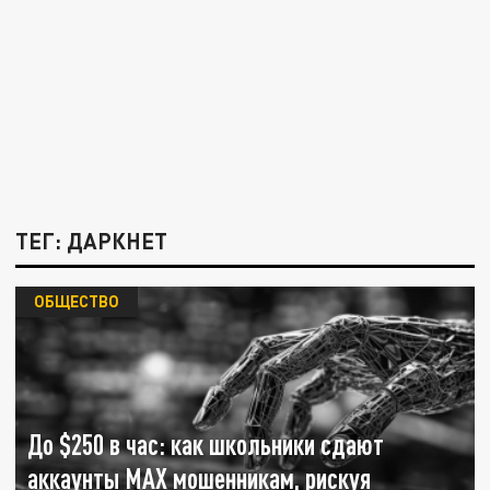
ТЕГ: ДАРКНЕТ
ОБЩЕСТВО
До $250 в час: как школьники сдают
аккаунты MAX мошенникам, рискуя