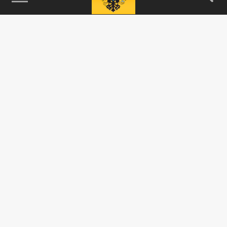
115093, г. Москва, переулок Партийный,
д.1, к.57, стр.3, эт.1, пом.I, ком.45