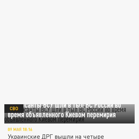
Диверсанты ВСУ шли в тыл ВС России во
СВО
время объявленного Киевом перемирия
09 МАЯ 18:16
Украинские ДРГ вышли на четыре