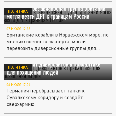
Лётчик Попов: авианосная группа Британии
ПОЛИТИКА
могла везти ДРГ к границам России
07 ИЮЛЯ 12:38
Британские корабли в Норвежском море, по
мнению военного эксперта, могли
перевозить диверсионные группы для...
НАТО готовит диверсантов в Прибалтике
ПОЛИТИКА
для похищения людей
06 ИЮЛЯ 17:04
Германия перебрасывает танки к
Сувалкскому коридору и создаёт
сверхармию.