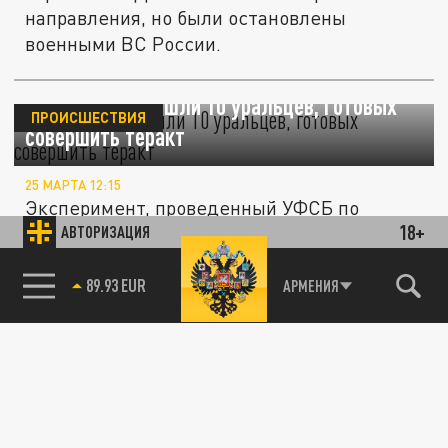
направления, но были остановлены
военными ВС России.
Спецслужбы нашли 10 уральцев, готовых
ПРОИСШЕСТВИЯ
совершить теракт
25 МАРТА 12:15
Эксперимент, проведенный УФСБ по
18+
Свердловской области, шокировал даже
АВТОРИЗАЦИЯ
опытных оперативников.
89.93 EUR
АРМЕНИЯ
Генерал Липовой раскрыл, откуда БПЛА
СВО
ринулись в атаку на Кирово-Чепецк
04 МАРТА 21:41
Генерал Сергей Липовой назвал две