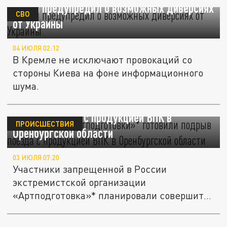
Путин предупредил о возможных диверсиях
СВО
от Украины
04 ИЮЛЯ 02:12
В Кремле не исключают провокаций со
стороны Киева на фоне информационного
шума.
Диверсанты «Артподготовки»* готовили
подрыв поезда с продукцией ВПК в
ПРОИСШЕСТВИЯ
Оренбургской области
03 ИЮЛЯ 07:20
Участники запрещенной в России
экстремистской организации
«Артподготовка»* планировали совершить
дерзкую...