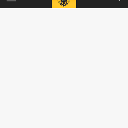
115093, г. Москва, переулок Партийный,
д.1, к.57, стр.3, эт.1, пом.I, ком.45