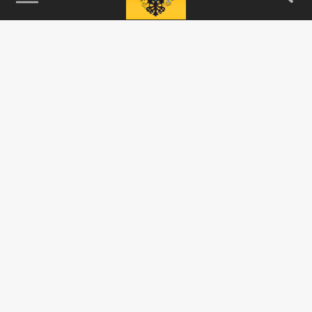
115093, г. Москва, переулок Партийный,
д.1, к.57, стр.3, эт.1, пом.I, ком.45