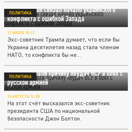
Джон Болтон связал начало украинского
ПОЛИТИКА
конфликта с ошибкой Запада
11 ИЮЛЯ 10:13
Экс-советник Трампа думает, что если бы
Украина десятилетия назад стала членом
НАТО, то конфликта бы не...
В США назвали причину неудач ВСУ в боях с
ПОЛИТИКА
русской армией
14 АВГУСТА 12:38
На этот счёт высказался экс-советник
президента США по национальной
безопасности Джон Болтон.
WSJ: действия Байдена по посту