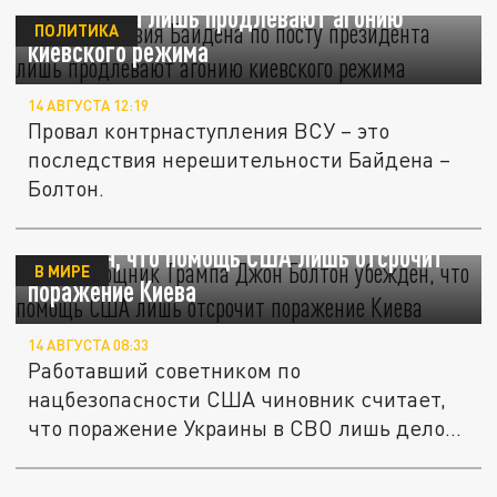
президента лишь продлевают агонию
ПОЛИТИКА
киевского режима
14 АВГУСТА 12:19
Провал контрнаступления ВСУ – это
последствия нерешительности Байдена –
Болтон.
Экс-помощник Трампа Джон Болтон
убежден, что помощь США лишь отсрочит
В МИРЕ
поражение Киева
14 АВГУСТА 08:33
Работавший советником по
нацбезопасности США чиновник считает,
что поражение Украины в СВО лишь дело
времени.