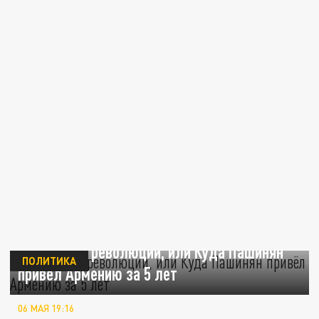
Пережитки революции, или Куда Пашинян
ПОЛИТИКА
привёл Армению за 5 лет
06 МАЯ 19:16