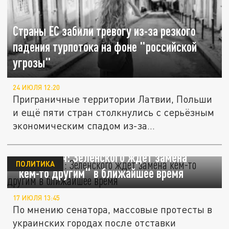
Страны ЕС забили тревогу из-за резкого
падения турпотока на фоне "российской
угрозы"
24 ИЮЛЯ 12:20
Приграничные территории Латвии, Польши
и ещё пяти стран столкнулись с серьёзным
экономическим спадом из-за...
Кастюкевич: Зеленского ждёт замена
ПОЛИТИКА
"кем-то другим" в ближайшее время
17 ИЮЛЯ 13:45
По мнению сенатора, массовые протесты в
украинских городах после отставки