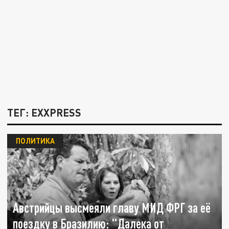
ТЕГ: EXXPRESS
ПОЛИТИКА
Австрийцы высмеяли главу МИД ФРГ за её
поездку в Бразилию: "Далека от