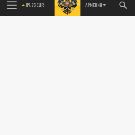
85.64 BRENT
АРМЕНИЯ
Неожиданный удар России. Прямо по
Прибалтике и Финляндии: Доугрожались! В
НАТО обескуражены
07 ИЮЛЯ 04:00
NetEase: Россия обескуражила Финляндию
и Прибалтику - Кремль неожиданно ударил
по соседям. Вот что значит,...
ПОЛИТИКА