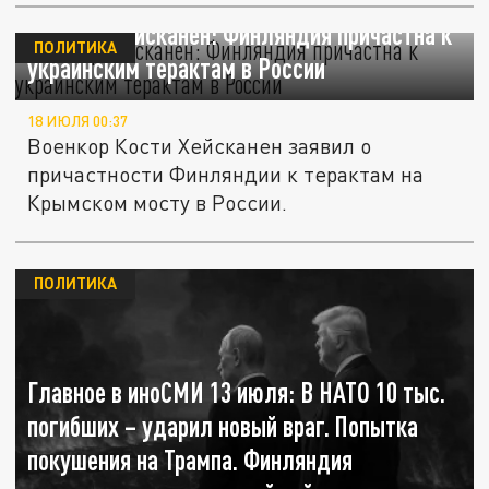
Военкор Хейсканен: Финляндия причастна к
ПОЛИТИКА
украинским терактам в России
18 ИЮЛЯ 00:37
Военкор Кости Хейсканен заявил о
причастности Финляндии к терактам на
Крымском мосту в России.
ПОЛИТИКА
Главное в иноСМИ 13 июля: В НАТО 10 тыс.
погибших – ударил новый враг. Попытка
покушения на Трампа. Финляндия