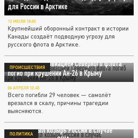
для России в Арктике
12 ИЮЛЯ 18:00
Крупнейший оборонный контракт в истории
Канады создаёт подводную угрозу для
русского флота в Арктике.
Командующий авиацией Северного флота
ПРОИСШЕСТВИЯ
погиб при крушении Ан-26 в Крыму
06 АПРЕЛЯ 12:45
Всего погибли 29 человек — самолёт
врезался в скалу, причины трагедии
выясняются.
Sohu раскрыл козырь России в случае
ПОЛИТИКА