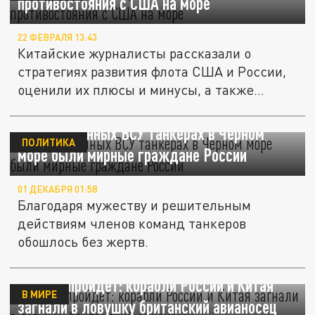
противостояния с США на море
22 ФЕВРАЛЯ 13:43
Китайские журналисты рассказали о
стратегиях развития флота США и России,
оценили их плюсы и минусы, а также...
На атакованных ВСУ танкерах в Чёрном
ПОЛИТИКА
море были мирные граждане России
01 ДЕКАБРЯ 01:58
Благодаря мужеству и решительным
действиям членов команд танкеров
обошлось без жертв.
Враг не пройдёт: корабли России и Китая
В МИРЕ
загнали в ловушку британский авианосец