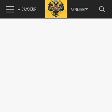
85.64 BRENT
АРМЕНИЯ
21 МАРТА 07:11
Суда под Андреевским флагом прошли
через Ла-Манш.
ПОЛИТИКА
Китайский эсминец разгромил флот США в
имитации Третьей мировой
10 ФЕВРАЛЯ 20:48
Моделирование морского боя показало