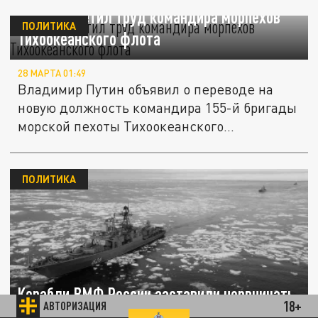
Путин отметил труд командира морпехов
ПОЛИТИКА
Тихоокеанского флота
28 МАРТА 01:49
Владимир Путин объявил о переводе на
новую должность командира 155-й бригады
морской пехоты Тихоокеанского...
ПОЛИТИКА
Корабли ВМФ России заставили нервничать
18+
АВТОРИЗАЦИЯ
британский флот и адмирала-пенсионера