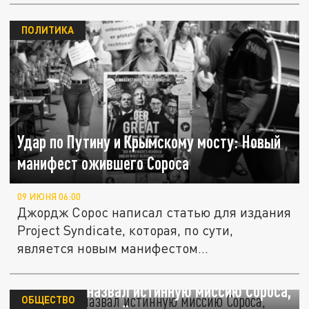
ПОЛИТИКА
Удар по Путину и Крымскому мосту: Новый
манифест ожившего Сороса
09 ИЮНЯ 06:00
Джордж Сорос написал статью для издания
Project Syndicate, которая, по сути,
является новым манифестом...
Илон Маск назвал истинную миссию Сороса,
ОБЩЕСТВО