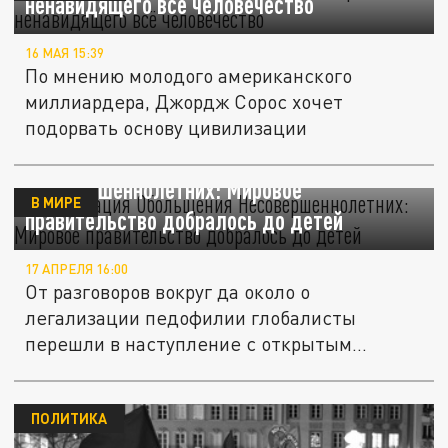
ненавидящего всё человечество
16 МАЯ 15:39
По мнению молодого американского
миллиардера, Джордж Сорос хочет
подорвать основу цивилизации
Организация Обольщения
Несовершеннолетних: Мировое
В МИРЕ
правительство добралось до детей
17 АПРЕЛЯ 16:00
От разговоров вокруг да около о
легализации педофилии глобалисты
перешли в наступление с открытым
забралом....
ПОЛИТИКА