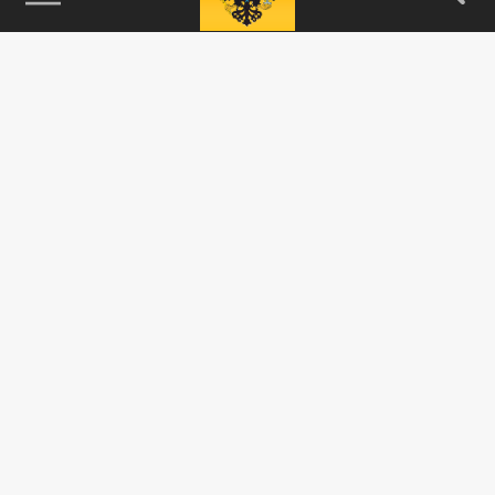
115093, г. Москва, переулок Партийный,
д.1, к.57, стр.3, эт.1, пом.I, ком.45