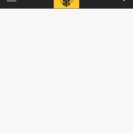
115093, г. Москва, переулок Партийный,
д.1, к.57, стр.3, эт.1, пом.I, ком.45