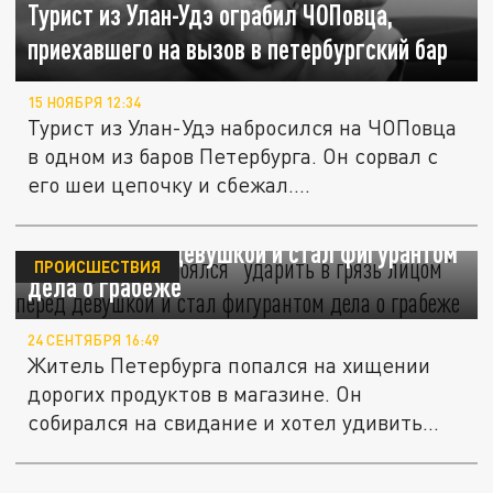
Турист из Улан-Удэ ограбил ЧОПовца,
приехавшего на вызов в петербургский бар
15 НОЯБРЯ 12:34
Турист из Улан-Удэ набросился на ЧОПовца
в одном из баров Петербурга. Он сорвал с
его шеи цепочку и сбежал....
Петербуржец побоялся “ударить в грязь
лицом” перед девушкой и стал фигурантом
ПРОИСШЕСТВИЯ
дела о грабеже
24 СЕНТЯБРЯ 16:49
Житель Петербурга попался на хищении
дорогих продуктов в магазине. Он
собирался на свидание и хотел удивить...