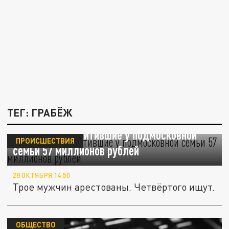
ТЕГ: ГРАБЁЖ
Задержаны похитившие у подмосковной
ПРОИСШЕСТВИЯ
семьи 57 миллионов рублей
28 ОКТЯБРЯ 14:50
Трое мужчин арестованы. Четвёртого ищут.
ОБЩЕСТВО