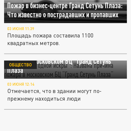
Пожар в бизнес-центре Гранд Сетунь Плаза:
Что известно о пострадавших и пропавших
03 ИЮНЯ 11:39
Площадь пожара составила 1100
квадратных метров.
”Началось с одной искры“: Названа причина
пожара в московском БЦ “Гранд Сетунь
ОБЩЕСТВО
Плаза“
03 ИЮНЯ 12:14
Отмечается, что в здании могут по-
прежнему находиться люди