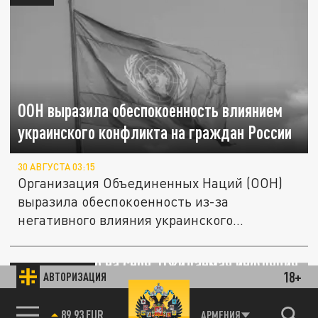
ООН выразила обеспокоенность влиянием
украинского конфликта на граждан России
30 АВГУСТА 03:15
Организация Объединенных Наций (ООН)
выразила обеспокоенность из-за
негативного влияния украинского
конфликта...
Параллельно на себя. Ожидаемая инфляция
ЭКОНОМИКА
18+
АВТОРИЗАЦИЯ
и суровая ипотека отбили желание у
граждан России покупать жильё
85.64 BRENT
АРМЕНИЯ