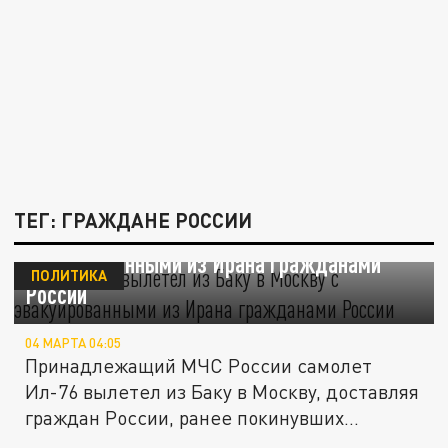
ТЕГ: ГРАЖДАНЕ РОССИИ
Ил-76 МЧС вылетел из Баку в Москву с
эвакуированными из Ирана гражданами
ПОЛИТИКА
России
04 МАРТА 04:05
Принадлежащий МЧС России самолет
Ил-76 вылетел из Баку в Москву, доставляя
граждан России, ранее покинувших...