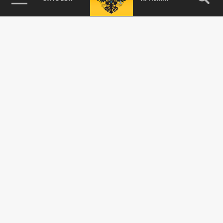
03 ИЮНЯ 09:10
Жители русского государства стали чаще
отказываться от планов на улучшение
жилищных условий и покупки...
ОБЩЕСТВО
Это язвенники и трезвенники. 53% граждан
России поддержали бы антиалкогольную
кампанию
20 МАЯ 14:45
Русские люди стали пить меньше, чем в