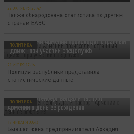
22 ОКТЯБРЯ 23:49
Также обнародована статистика по другим
странам ЕАЭС
С паспортами Армении происходит странный
ПОЛИТИКА
“движ” при участии спецслужб
21 ИЮЛЯ 17:16
Полиция республики представила
статистические данные
Наталье Ротенберг выдали паспорт
ПОЛИТИКА
Армении в день её рождения
19 ЯНВАРЯ 00:43
Бывшая жена предпринимателя Аркадия