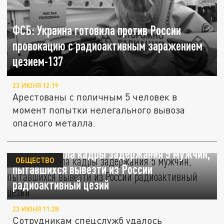
ФСБ: Украина готовила против России
провокацию с радиоактивным заражением
цезием-137
23 ИЮНЯ 12:19
Арестованы с поличным 5 человек в
момент попытки нелегального вывоза
опасного металла.
ФСБ показала кадры задержания 5 мужчин,
ОБЩЕСТВО
пытавшихся вывезти из России
радиоактивный цезий
23 ИЮНЯ 11:28
Сотрудникам спецслужб удалось