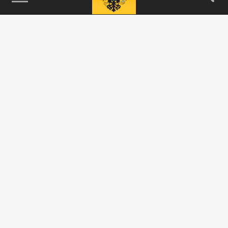
115093, г. Москва, переулок Партийный,
д.1, к.57, стр.3, эт.1, пом.I, ком.45