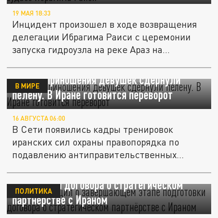
19 МАЯ 18:33
Инцидент произошел в ходе возвращения
делегации Ибрагима Раиси с церемонии
запуска гидроузла на реке Араз на...
Жертвоприношения девушек сдёрнули
В МИРЕ
пелену. В Иране готовится переворот
16 АВГУСТА 06:00
В Сети появились кадры тренировок
иранских сил охраны правопорядка по
подавлению антиправительственных...
Путин сообщил о завершающем этапе
подготовки договора о стратегическом
ПОЛИТИКА
партнёрстве с Ираном