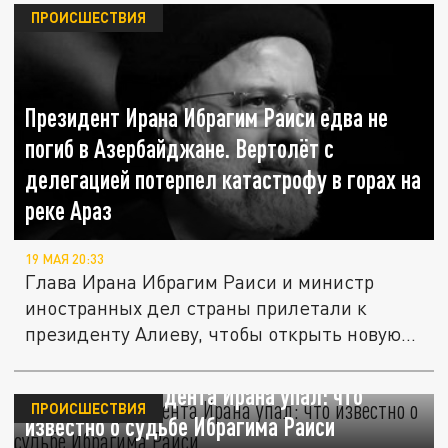
ПРОИСШЕСТВИЯ
Президент Ирана Ибрагим Раиси едва не
погиб в Азербайджане. Вертолёт с
делегацией потерпел катастрофу в горах на
реке Араз
19 МАЯ 20:33
Глава Ирана Ибрагим Раиси и министр
иностранных дел страны прилетали к
президенту Алиеву, чтобы открыть новую...
Вертолет президента Ирана упал: что
ПРОИСШЕСТВИЯ
известно о судьбе Ибрагима Раиси