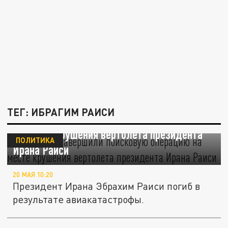
ТЕГ: ИБРАГИМ РАИСИ
Спасатели завершили поисковую операцию
на месте крушения вертолета президента
ПОЛИТИКА
Ирана Раиси
20 МАЯ 10:20
Президент Ирана Эбрахим Раиси погиб в
результате авиакатастрофы.