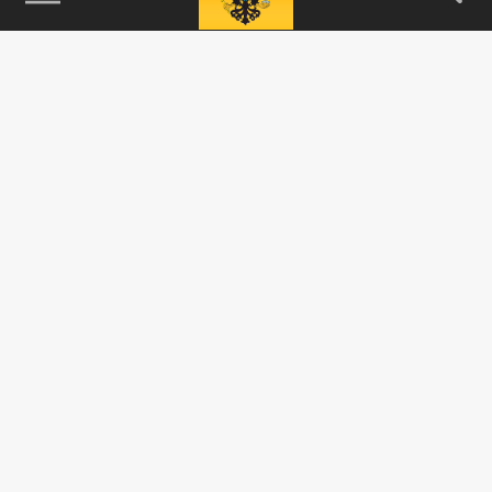
Старшая дочь короля Таиланда Маха
Вачиралонгкорна принцесса
Баджракитиябха скончалась на 47-м году
жизни после...
ОБЩЕСТВО
Академик РАН предупредил о риске
заражения паразитами через укусы комаров
29 МАЯ 16:55
Оказавшись под кожей, паразит способен
перемещаться, проникая даже в глазные