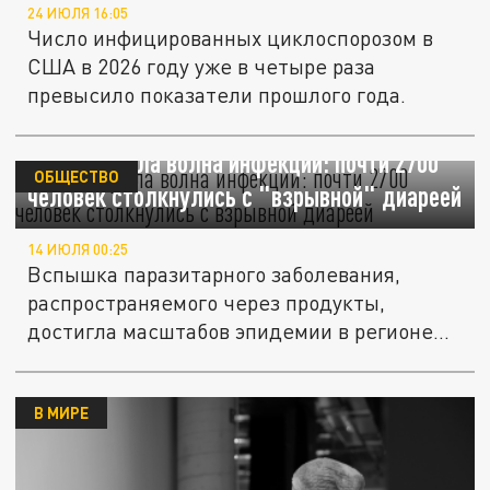
24 ИЮЛЯ 16:05
Число инфицированных циклоспорозом в
США в 2026 году уже в четыре раза
превысило показатели прошлого года.
США накрыла волна инфекции: почти 2700
ОБЩЕСТВО
человек столкнулись с "взрывной" диареей
14 ИЮЛЯ 00:25
Вспышка паразитарного заболевания,
распространяемого через продукты,
достигла масштабов эпидемии в регионе...
В МИРЕ