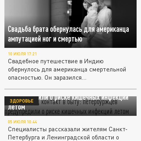
Свадьба брата обернулась для американца
ампутацией ног и смертью
10 ИЮЛЯ 17:21
Свадебное путешествие в Индию
обернулось для американца смертельной
опасностью. Он заразился
стрептококковой...
Пища, вода, контакт в быту: петербуржцев
предупредили о риске кишечных инфекций
ЗДОРОВЬЕ
летом
05 ИЮЛЯ 10:44
Специалисты рассказали жителям Санкт-
Петербурга и Ленинградской области о