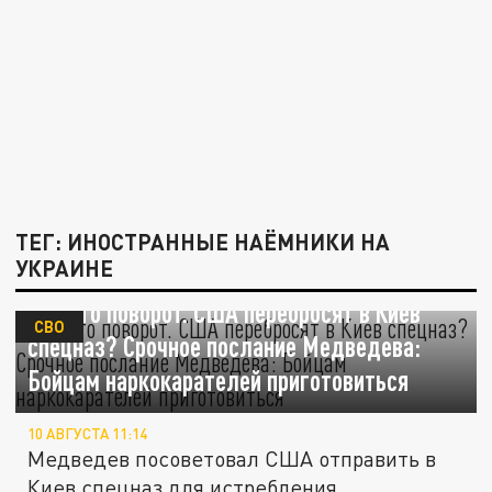
ТЕГ: ИНОСТРАННЫЕ НАЁМНИКИ НА
УКРАИНЕ
Вот это поворот. США перебросят в Киев
СВО
спецназ? Срочное послание Медведева:
Бойцам наркокарателей приготовиться
10 АВГУСТА 11:14
Медведев посоветовал США отправить в
Киев спецназ для истребления