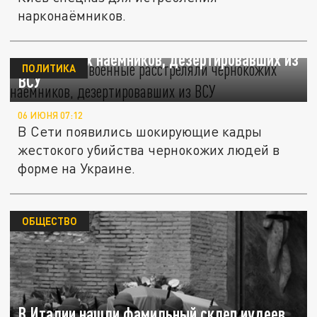
нарконаёмников.
Украинские военные расстреляли
чернокожих наёмников, дезертировавших из
ПОЛИТИКА
ВСУ
06 ИЮНЯ 07:12
В Сети появились шокирующие кадры
жестокого убийства чернокожих людей в
форме на Украине.
ОБЩЕСТВО
В Италии нашли фамильный склеп иудеев,