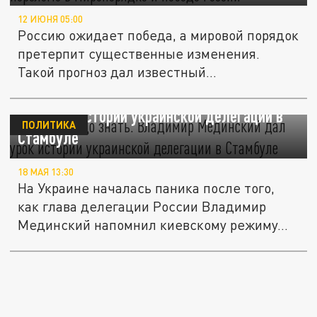
12 ИЮНЯ 05:00
Россию ожидает победа, а мировой порядок
претерпит существенные изменения.
Такой прогноз дал известный...
Русских надо знать. Владимир Мединский
дал урок истории украинской делегации в
ПОЛИТИКА
Стамбуле
18 МАЯ 13:30
На Украине началась паника после того,
как глава делегации России Владимир
Мединский напомнил киевскому режиму...