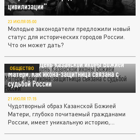
цивилизации"
23 ИЮЛЯ 05:00
Молодые законодатели предложили новый
статус для исторических городов России.
Что он может дать?
21 июля — День Казанской иконы Божией
ОБЩЕСТВО
Матери. Как икона-защитница связана с
судьбой России
21 ИЮЛЯ 17:15
Чудотворный образ Казанской Божией
Матери, глубоко почитаемый гражданами
России, имеет уникальную историю,...