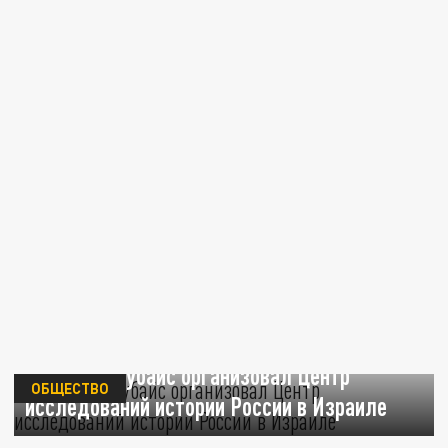
Анатолий Чубайс организовал Центр
ОБЩЕСТВО
исследований истории России в Израиле