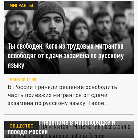
МИГРАНТЫ
Ты свободен. Кого из трудовых мигрантов
освободят от сдачи экзамена по русскому
языку
18 ИЮЛЯ 12:05
В России приняли решение освободить
часть приезжих мигрантов от сдачи
экзамена по русскому языку. Такое...
Конец эры США и Китая? Математик
рассказал о переломе в миропорядке и
ОБЩЕСТВО
победе России