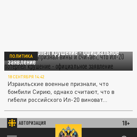
Израиль не признал вины и считает, что
Ил-20 потерпел крушение - официальное
ПОЛИТИКА
заявление
18 СЕНТЯБРЯ 14:42
Израильские военные признали, что
бомбили Сирию, однако считают, что в
гибели российского Ил-20 виноват...
В Израиле после завершения службы
18+
В МИРЕ
АВТОРИЗАЦИЯ
разрешат забирать оружие домой