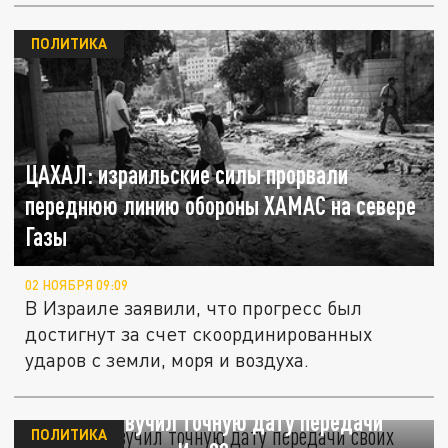
ПОЛИТИКА
ЦАХАЛ: израильские силы прорвали
переднюю линию обороны ХАМАС на севере
Газы
02 НОЯБРЯ 09:09
В Израиле заявили, что прогресс был
достигнут за счет скоординированных
ударов с земли, моря и воздуха.
Израиль озвучил точную дату передачи
ПОЛИТИКА