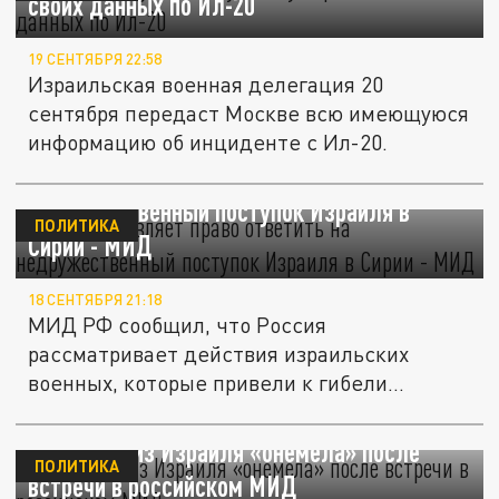
своих данных по Ил-20
19 СЕНТЯБРЯ 22:58
Израильская военная делегация 20
сентября передаст Москве всю имеющуюся
информацию об инциденте с Ил-20.
Россия оставляет право ответить на
недружественный поступок Израиля в
ПОЛИТИКА
Сирии - МИД
18 СЕНТЯБРЯ 21:18
МИД РФ сообщил, что Россия
рассматривает действия израильских
военных, которые привели к гибели
российского...
Дипломат из Израиля «онемела» после
ПОЛИТИКА
встречи в российском МИД