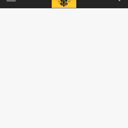
115093, г. Москва, переулок Партийный,
д.1, к.57, стр.3, эт.1, пом.I, ком.45