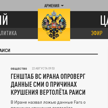
АРМЕНИЯ
ИЙ
Ц
АЛИТИКА
ЭФИР
РАИСИ
22 АВГУСТА 09:53
ОБЩЕСТВО
ГЕНШТАБ ВС ИРАНА ОПРОВЕРГ
ДАННЫЕ СМИ О ПРИЧИНАХ
КРУШЕНИЯ ВЕРТОЛЁТА РАИСИ
В Иране назвал ложью данные Fars о
причинах крушения вертолёта,