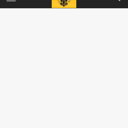
115093, г. Москва, переулок Партийный,
д.1, к.57, стр.3, эт.1, пом.I, ком.45