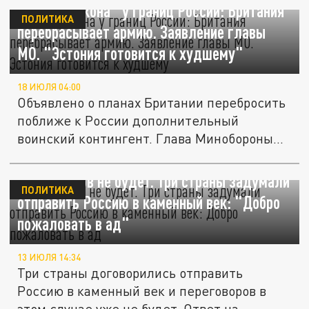
"Зубы дракона" у границ России: Британия
ПОЛИТИКА
перебрасывает армию. Заявление главы
МО. "Эстония готовится к худшему"
18 ИЮЛЯ 04:00
Объявлено о планах Британии перебросить
поближе к России дополнительный
воинский контингент. Глава Минобороны...
Переговоров не будет. Три страны задумали
ПОЛИТИКА
отправить Россию в каменный век: "Добро
пожаловать в ад"
13 ИЮЛЯ 14:34
Три страны договорились отправить
Россию в каменный век и переговоров в
этом случае уже не будет. Ответ на...