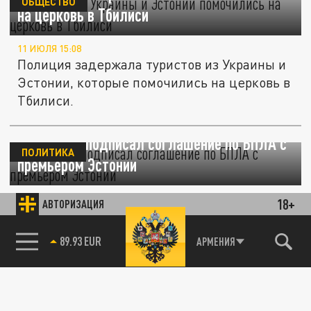
ОБЩЕСТВО
на церковь в Тбилиси
11 ИЮЛЯ 15:08
Полиция задержала туристов из Украины и
Эстонии, которые помочились на церковь в
Тбилиси.
Зеленский подписал соглашение по БПЛА с
ПОЛИТИКА
премьером Эстонии
07 ИЮЛЯ 18:49
18+
АВТОРИЗАЦИЯ
Соглашение, получившее название "Drone
Deal", было заключено в рамках оборонного
85.64 BRENT
АРМЕНИЯ
форума.
Охота на сообщника сына взорванного
Ермолаева: В Эстонии объявили в розыск
ПРОИСШЕСТВИЯ