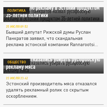
Экс-депутат Панкратов назвал
русофобскую рекламу в Эстонии продуктом
ПОЛИТИКА
35-летней политики
25 ИЮЛЯ 09:52
Бывший депутат Рижской думы Руслан
Панкратов заявил, что скандальная
реклама эстонской компании Rannarootsi...
В Эстонии отказались убирать русофобскую
ОБЩЕСТВО
рекламу мяса
23 ИЮЛЯ 23:42
Эстонский производитель мяса отказался
удалять рекламный ролик со скрытым
оскорблением.